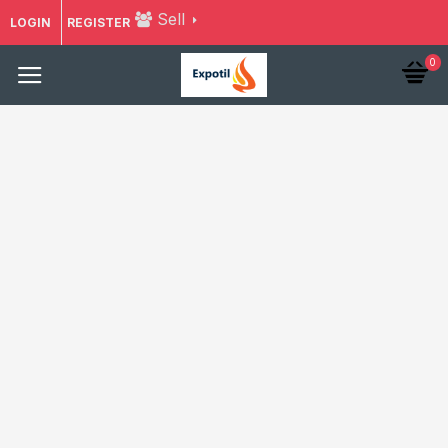
Sell
LOGIN
REGISTER
0