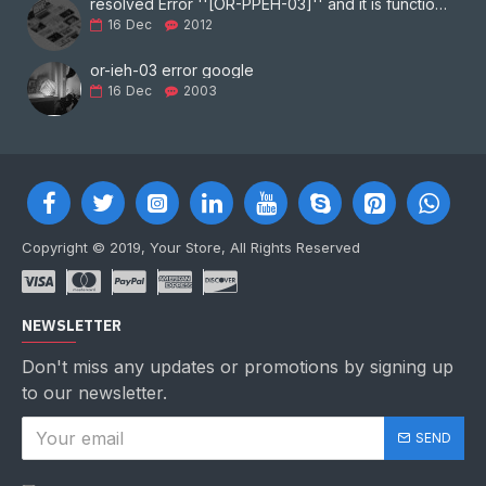
resolved Error ''[OR-PPEH-03]'' and it is functioning properly google ads paypal
16
Dec
2012
or-ieh-03 error google
16
Dec
2003
Copyright © 2019, Your Store, All Rights Reserved
NEWSLETTER
Don't miss any updates or promotions by signing up
to our newsletter.
SEND